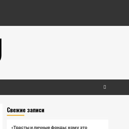
U
Свежие записи
«Трасты и личные фонды: кому это