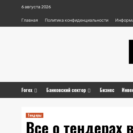
Перейти
6 августа 2026
к
содержимому
Главная
Политика конфиденциальности
Информа
Forex
Банковский сектор
Бизнес
Инве
Тендеры
Все о тендерах 