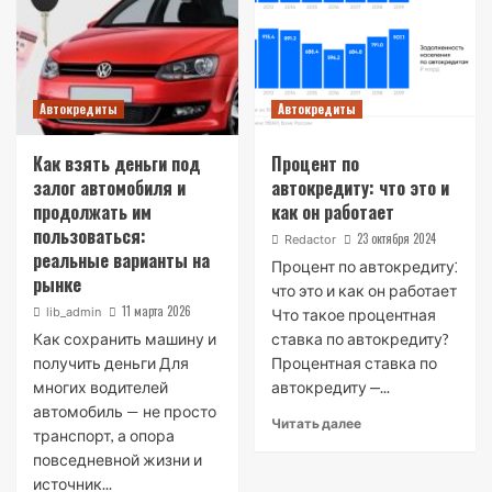
Автокредиты
Автокредиты
Как взять деньги под
Процент по
залог автомобиля и
автокредиту: что это и
продолжать им
как он работает
пользоваться:
23 октября 2024
Redactor
реальные варианты на
Процент по автокредиту⁚
рынке
что это и как он работает
11 марта 2026
lib_admin
Что такое процентная
Как сохранить машину и
ставка по автокредиту?
получить деньги Для
Процентная ставка по
многих водителей
автокредиту ‒...
автомобиль — не просто
Читать далее
транспорт, а опора
повседневной жизни и
источник...