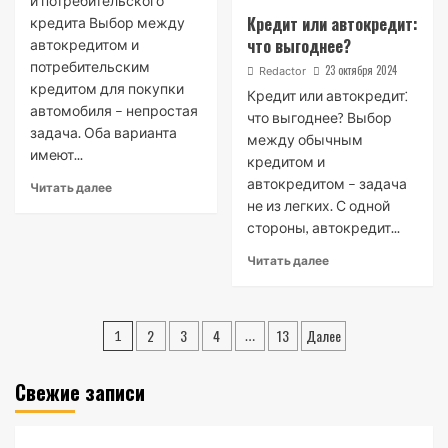
и потребительского
Кредит или автокредит:
кредита Выбор между
что выгоднее?
автокредитом и
потребительским
23 октября 2024
Redactor
кредитом для покупки
Кредит или автокредит⁚
автомобиля – непростая
что выгоднее? Выбор
задача. Оба варианта
между обычным
имеют...
кредитом и
автокредитом – задача
Читать далее
не из легких. С одной
стороны, автокредит...
Читать далее
Пагинация
2
3
4
13
Далее
1
…
записей
Свежие записи