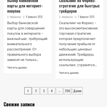
Выбор банковской
Скальпинг на Форекс:
карты для интернет-
стратегия для быстрых
покупок
трейдеров
8 февраля 2025
7 февраля 2025
Redactor
Redactor
Выбор банковской
Скальпинг на Форекс –
карты для совершения
это высокоинтенсивная
покупок в интернете –
торговая стратегия,
важный шаг, требующий
которая предполагает
внимательного
получение прибыли от
рассмотрения. От
небольших ценовых
правильного выбора
движений. Трейдеры,
зависит не только...
использующие
скальпинг, стремятся...
Читать далее
Читать далее
Пагинация
2
3
4
250
Далее
1
…
записей
Свежие записи