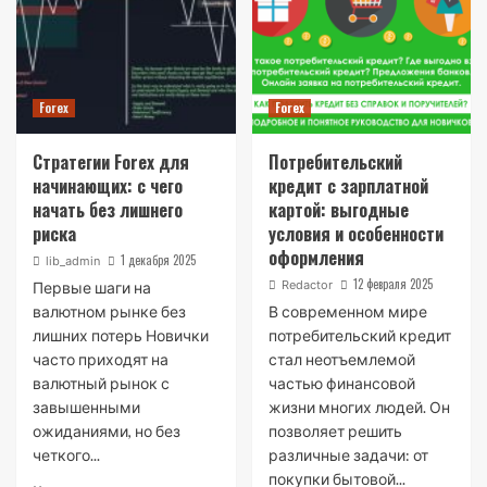
Forex
Forex
Стратегии Forex для
Потребительский
начинающих: с чего
кредит с зарплатной
начать без лишнего
картой: выгодные
риска
условия и особенности
оформления
1 декабря 2025
lib_admin
12 февраля 2025
Redactor
Первые шаги на
валютном рынке без
В современном мире
лишних потерь Новички
потребительский кредит
часто приходят на
стал неотъемлемой
валютный рынок с
частью финансовой
завышенными
жизни многих людей. Он
ожиданиями, но без
позволяет решить
четкого...
различные задачи: от
покупки бытовой...