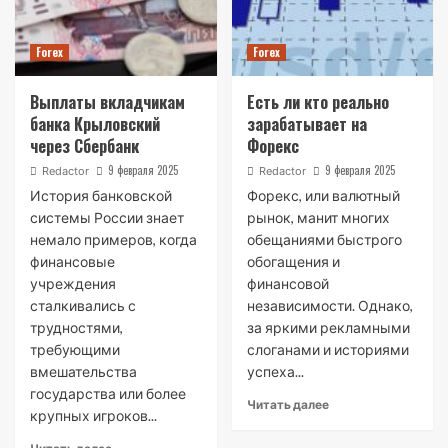
Forex
Forex
Выплаты вкладчикам
Есть ли кто реально
банка Крыловский
зарабатывает на
через Сбербанк
Форекс
9 февраля 2025
9 февраля 2025
Redactor
Redactor
История банковской
Форекс, или валютный
системы России знает
рынок, манит многих
немало примеров, когда
обещаниями быстрого
финансовые
обогащения и
учреждения
финансовой
сталкивались с
независимости. Однако,
трудностями,
за яркими рекламными
требующими
слоганами и историями
вмешательства
успеха...
государства или более
Читать далее
крупных игроков...