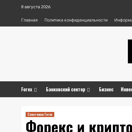
Перейти
8 августа 2026
к
содержимому
Главная
Политика конфиденциальности
Информа
Forex
Банковский сектор
Бизнес
Инве
Советники Forex
Форекс и крипто