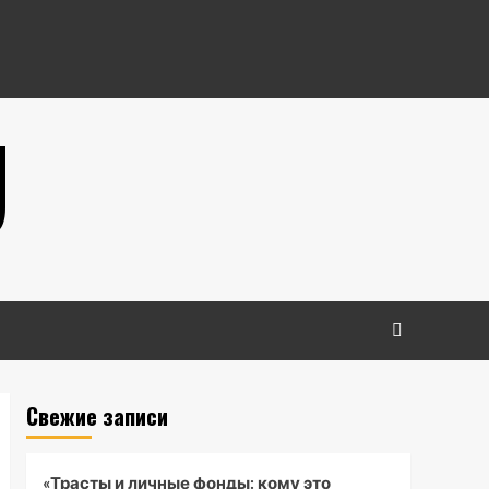
U
Свежие записи
«Трасты и личные фонды: кому это