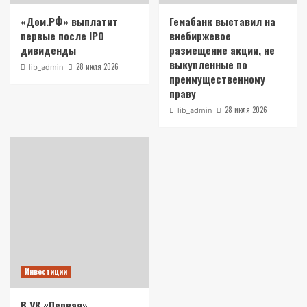
«Дом.РФ» выплатит
Гемабанк выставил на
первые после IPO
внебиржевое
дивиденды
размещение акции, не
выкупленные по
28 июля 2026
lib_admin
преимущественному
праву
28 июля 2026
lib_admin
Инвестиции
В УК «Первая»