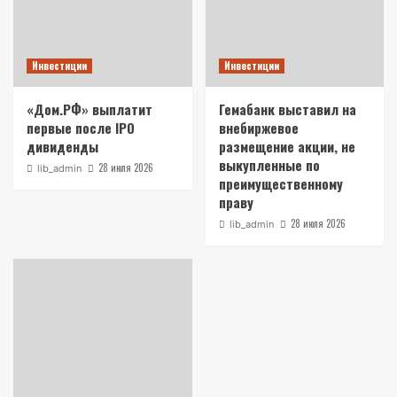
Инвестиции
Инвестиции
«Дом.РФ» выплатит
Гемабанк выставил на
первые после IPO
внебиржевое
дивиденды
размещение акции, не
выкупленные по
28 июля 2026
lib_admin
преимущественному
праву
28 июля 2026
lib_admin