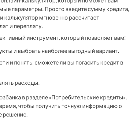
 онлайн-калькулятор, который поможет вам
имые параметры․ Просто введите сумму кредита,
 и калькулятор мгновенно рассчитает
ат и переплату․
фективный инструмент, который позволяет вам⁚
укты и выбрать наиболее выгодный вариант․
и и понять, сможете ли вы погасить кредит в
елять расходы․
озбанка в разделе «Потребительские кредиты»․
время, чтобы получить точную информацию о
е решение․