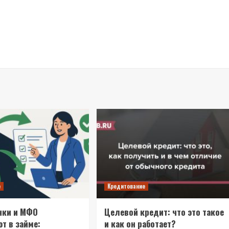
е
Кредитование
нки и МФО
Целевой кредит: что это такое
т в займе:
и как он работает?