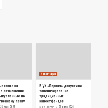
Инвестиции
ыставил на
В УК «Первая» допустили
ое размещение
токенизирование
выкупленные по
традиционных
венному праву
инвестфондов
28 июля 2026
28 июля 2026
lib_admin