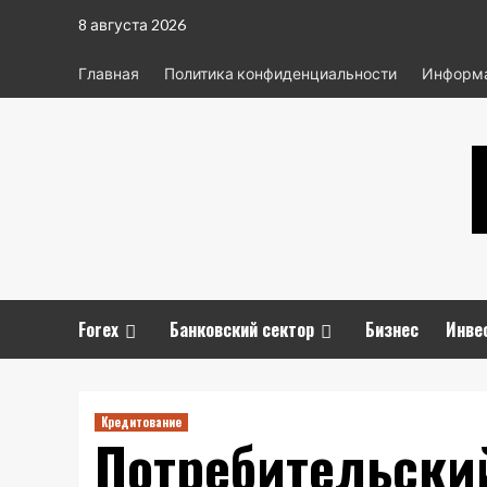
Перейти
8 августа 2026
к
содержимому
Главная
Политика конфиденциальности
Информа
Forex
Банковский сектор
Бизнес
Инве
Кредитование
Потребительски