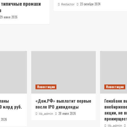
 типичные промахи
23 октября 2024
Redactor
в
29 июня 2026
Инвестиции
Инвестиции
ланы
«Дом.РФ» выплатит первые
Гемабанк в
0 млрд руб.
после IPO дивиденды
внебиржев
акции, не 
28 июля 2026
lib_admin
преимущест
 2026
lib_admin