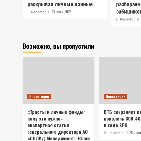
раскрывая личные данные
разбираем
заёмщико
27 июля 2026
Redactor
Redactor
Возможно, вы пропустили
Инвестиции
Инвестиции
«Трасты и личные фонды:
ВТБ сохраняет п
кому это нужно» —
привлечь 300-40
экспертная статья
в ходе SPO
генерального директора АО
28 июля
lib_admin
«СОЛИД Менеджмент» Юлии