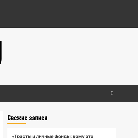
U
Свежие записи
«Трасты и личные фонды: кому это