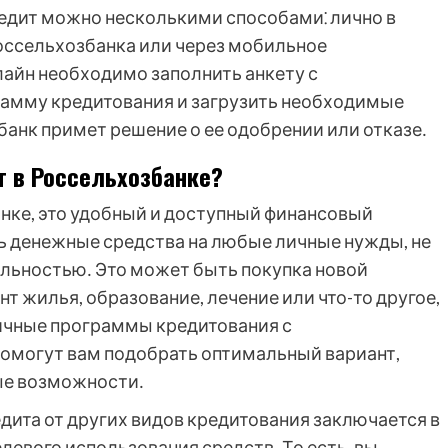
едит можно несколькими способами⁚ лично в
 Россельхозбанка или через мобильное
айн необходимо заполнить анкету с
амму кредитования и загрузить необходимые
анк примет решение о ее одобрении или отказе․
т в Россельхозбанке?
нке, это удобный и доступный финансовый
ь денежные средства на любые личные нужды, не
льностью․ Это может быть покупка новой
т жилья, образование, лечение или что-то другое,
личные программы кредитования с
омогут вам подобрать оптимальный вариант,
ые возможности․
дита от других видов кредитования заключается в
елевого использования средств․ То есть, вы