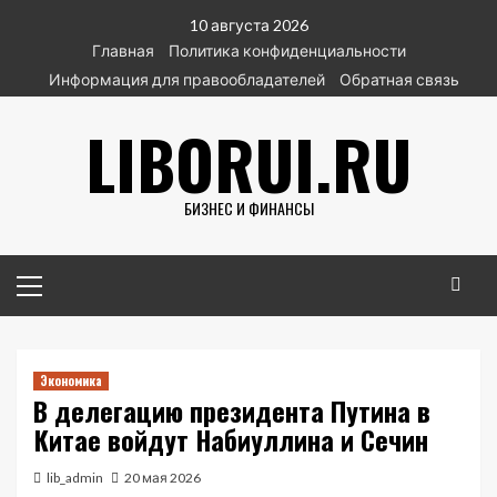
Перейти
10 августа 2026
к
Главная
Политика конфиденциальности
содержимому
Информация для правообладателей
Обратная связь
LIBORUI.RU
БИЗНЕС И ФИНАНСЫ
Основное
меню
Экономика
В делегацию президента Путина в
Китае войдут Набиуллина и Сечин
lib_admin
20 мая 2026