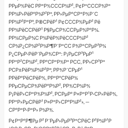
РРµР½РёС РР°Р½СССР¾Р², Р¢Р°СССР½Р°
РР¾Р»РёРºР¾Р²Р°, РР»РµРºСР°Р½Р´С
РР¾Р²Р°Рº, Р®СРёР¹ Р¢СССР½РµР² Рё
РР¼РёССРёР¹ Р§РµСР½ССРµР½РºР¾.
РР¾СРµР¼С Р¼РёР½РёСССР¾Р²
СР¾Р¿СР¾Р²Р¾Р¶Р´Р°СС Р½Р°СРµР³Р¾
Р¿СРµР·РёР´РµР½СР°: Р¡РµСР³РµР¹
РР°Р²СР¾Р², РРºСР°Р½Р° РСС, РР»СР³Р°
РСР±РёР¼Р¾Р²Р°, РР½Р´СРµР¹
РРёРºРёСРёР½, РР°РºСРёР¼
РРµСРµСР½РёРºР¾Р², РР½СР¾Р½
Р¡РёР»СР°Р½Р¾Р², РСРµРº Р¤Р°Р¹Р·СР»РёР½,
РР°Р»РµСРёР¹ Р¤Р°Р»СРºР¾Р²», —
СРºР°Р·Р°Р» Р¾Р½.
Р¢Р°РºР¶Рµ Р² Р´РµР»РµР³Р°СРёС Р²Р¾Р¹Р