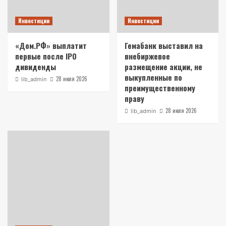
Инвестиции
Инвестиции
«Дом.РФ» выплатит
Гемабанк выставил на
первые после IPO
внебиржевое
дивиденды
размещение акции, не
выкупленные по
28 июля 2026
lib_admin
преимущественному
праву
28 июля 2026
lib_admin