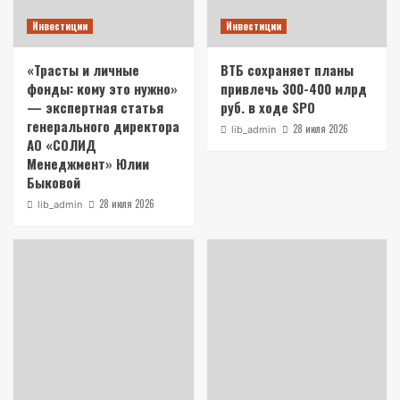
Инвестиции
Инвестиции
«Трасты и личные
ВТБ сохраняет планы
фонды: кому это нужно»
привлечь 300-400 млрд
— экспертная статья
руб. в ходе SPO
генерального директора
28 июля 2026
lib_admin
АО «СОЛИД
Менеджмент» Юлии
Быковой
28 июля 2026
lib_admin