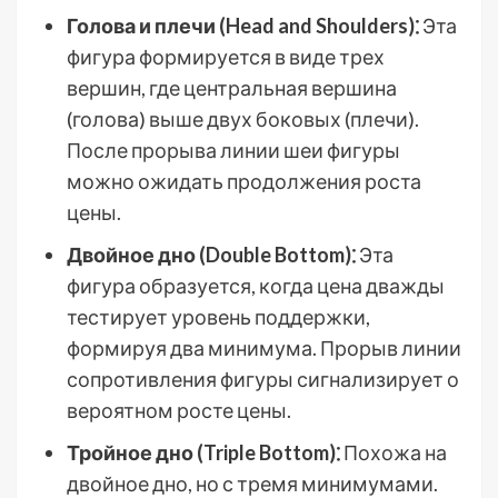
Голова и плечи (Head and Shoulders)⁚
Эта
фигура формируется в виде трех
вершин, где центральная вершина
(голова) выше двух боковых (плечи).
После прорыва линии шеи фигуры
можно ожидать продолжения роста
цены.
Двойное дно (Double Bottom)⁚
Эта
фигура образуется, когда цена дважды
тестирует уровень поддержки,
формируя два минимума. Прорыв линии
сопротивления фигуры сигнализирует о
вероятном росте цены.
Тройное дно (Triple Bottom)⁚
Похожа на
двойное дно, но с тремя минимумами.