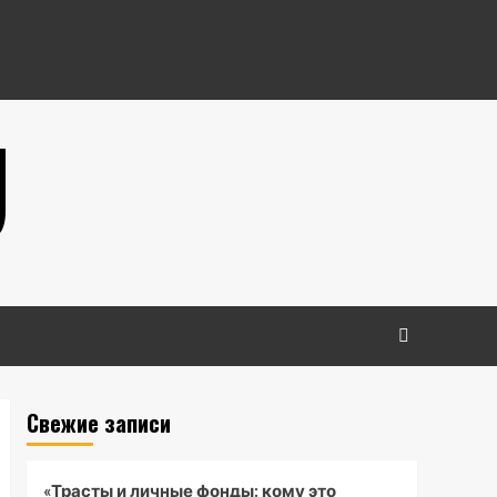
U
Свежие записи
«Трасты и личные фонды: кому это