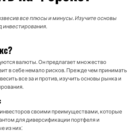
 взвесив все плюсы и минусы. Изучите основы
ид инвестирования.
екс?
гуются валюты. Он предлагает множество
аит в себе немало рисков. Прежде чем принимать
весить все за и против, изучить основы рынка и
ирования.
с
х инвесторов своими преимуществами, которые
антом для диверсификации портфеля и
 из них⁚