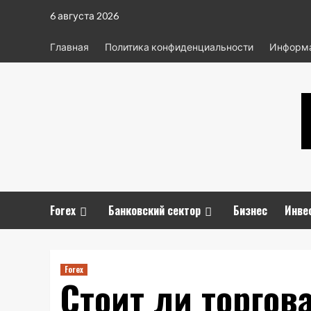
Перейти
6 августа 2026
к
содержимому
Главная
Политика конфиденциальности
Информа
Forex
Банковский сектор
Бизнес
Инве
Forex
Стоит ли торгов