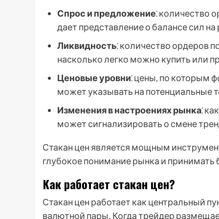
Спрос и предложение
⁚ количество о
дает представление о балансе сил на
Ликвидность
⁚ количество ордеров п
насколько легко можно купить или пр
Ценовые уровни
⁚ цены, по которым
может указывать на потенциальные т
Изменения в настроениях рынка
⁚ к
может сигнализировать о смене трен
Стакан цен является мощным инструмент
глубокое понимание рынка и принимать 
Как работает стакан цен?
Стакан цен работает как центральный пу
валютной пары․ Когда трейдер размещает