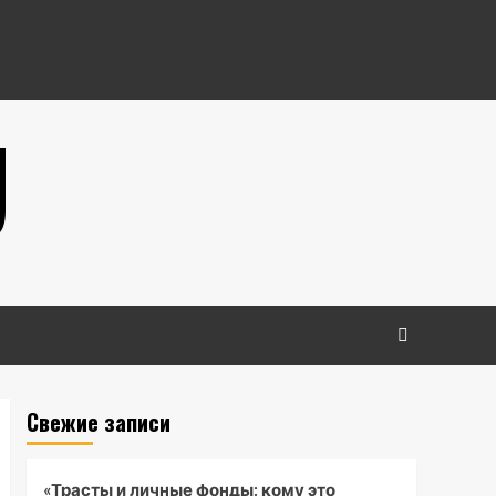
U
Свежие записи
«Трасты и личные фонды: кому это