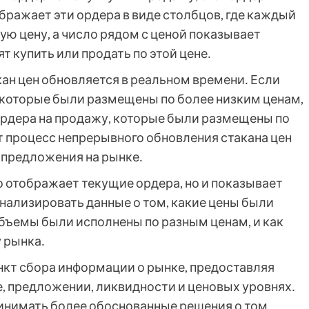
ображает эти ордера в виде столбцов, где каждый
ю цену, а число рядом с ценой показывает
т купить или продать по этой цене․
кан цен обновляется в реальном времени․ Если
, которые были размещены по более низким ценам,
 ордера на продажу, которые были размещены по
т процесс непрерывного обновления стакана цен
 предложения на рынке․
ко отображает текущие ордера, но и показывает
нализировать данные о том, какие цены были
бъемы были исполнены по разным ценам, и как
 рынка․
нкт сбора информации о рынке, предоставляя
 предложении, ликвидности и ценовых уровнях․
инимать более обоснованные решения о том,