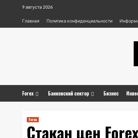
Перейти
9 августа 2026
к
содержимому
Главная
Политика конфиденциальности
Информа
Forex
Банковский сектор
Бизнес
Инве
Forex
Стакан цен Forex