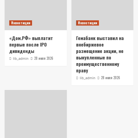
Инвестиции
Инвестиции
«Дом.РФ» выплатит
Гемабанк выставил на
первые после IPO
внебиржевое
дивиденды
размещение акции, не
выкупленные по
28 июля 2026
lib_admin
преимущественному
праву
28 июля 2026
lib_admin