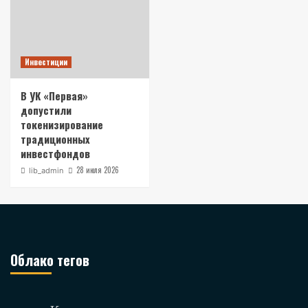
Инвестиции
В УК «Первая»
допустили
токенизирование
традиционных
инвестфондов
28 июля 2026
lib_admin
Облако тегов