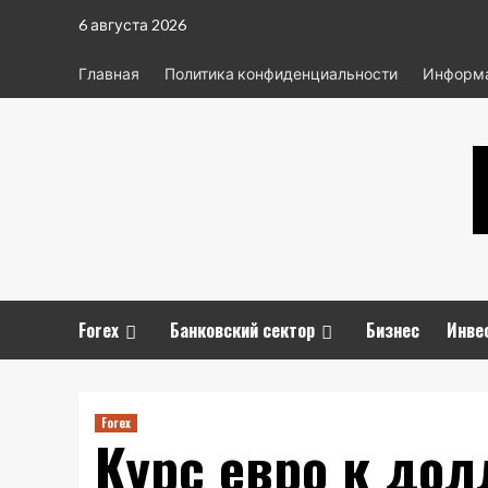
Перейти
6 августа 2026
к
содержимому
Главная
Политика конфиденциальности
Информа
Forex
Банковский сектор
Бизнес
Инве
Forex
Курс евро к дол