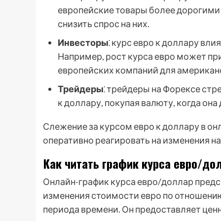
европейские товары более дорогими 
снизить спрос на них.
Инвесторы
⁚ курс евро к доллару вли
Например, рост курса евро может пр
европейских компаний для американ
Трейдеры
⁚ трейдеры на Форексе стр
к доллару, покупая валюту, когда она
Слежение за курсом евро к доллару в о
оперативно реагировать на изменения н
Как читать график курса евро/до
Онлайн-график курса евро/доллар пред
изменения стоимости евро по отношению
периода времени. Он предоставляет цен