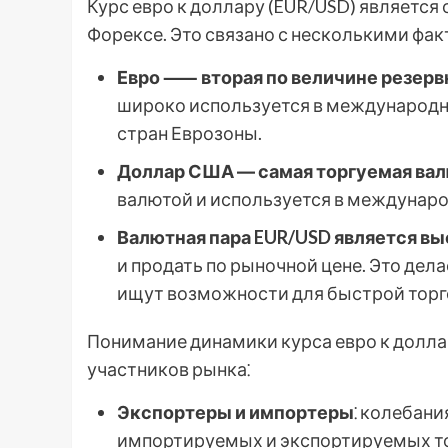
Курс евро к доллару (EUR/USD) является
Форексе. Это связано с несколькими фак
Евро ⸺ вторая по величине резервн
широко используется в международн
стран Еврозоны.
Доллар США ― самая торгуемая вал
валютой и используется в междунаро
Валютная пара EUR/USD является в
и продать по рыночной цене. Это дел
ищут возможности для быстрой торг
Понимание динамики курса евро к долла
участников рынка⁚
Экспортеры и импортеры
⁚ колебани
импортируемых и экспортируемых тов