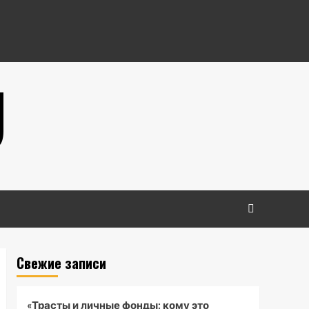
U
Свежие записи
«Трасты и личные фонды: кому это