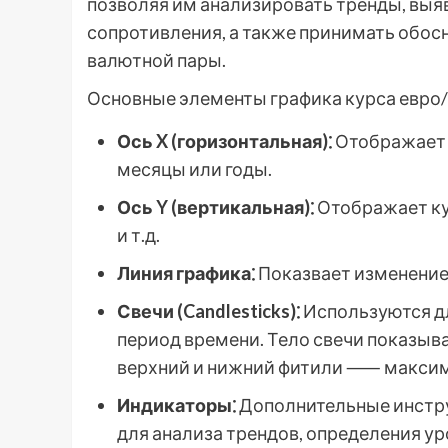
позволяя им анализировать тренды, выя
сопротивления, а также принимать обос
валютной пары.
Основные элементы графика курса евро
Ось X (горизонтальная)⁚
Отображает в
месяцы или годы.
Ось Y (вертикальная)⁚
Отображает курс
и т.д.
Линия графика⁚
Показвает изменение 
Свечи (Candlesticks)⁚
Используются д
период времени. Тело свечи показыва
верхний и нижний фитили ⸺ максим
Индикаторы⁚
Дополнительные инстру
для анализа трендов, определения ур