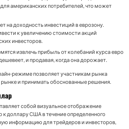
для американских потребителей, что может
яет на доходность инвестиций в еврозону.
ивести к увеличению стоимости акций
ских инвесторов.
емятся извлечь прибыль от колебаний курса евро
 дешевеет, и продавая, когда она дорожает.
нлайн-режиме позволяет участникам рынка
а рынке и принимать обоснованные решения.
ллар
ставляет собой визуальное отображение
 к доллару США в течение определенного
ную информацию для трейдеров и инвесторов,