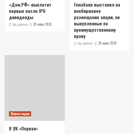
«Дом.РФ» выплатит
Гемабанк выставил на
первые после IPO
внебиржевое
дивиденды
размещение акции, не
выкупленные по
28 июля 2026
lib_admin
преимущественному
праву
28 июля 2026
lib_admin
Инвестиции
В УК «Первая»