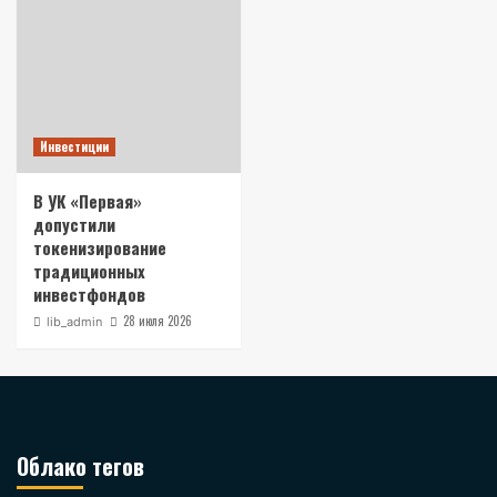
Инвестиции
В УК «Первая»
допустили
токенизирование
традиционных
инвестфондов
28 июля 2026
lib_admin
Облако тегов