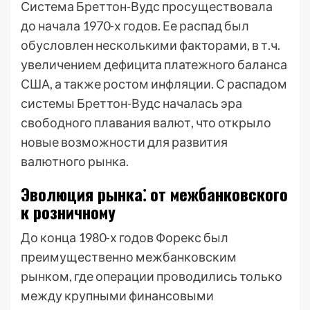
Система Бреттон-Вудс просуществовала
до начала 1970-х годов. Ее распад был
обусловлен несколькими факторами, в т.ч.
увеличением дефицита платежного баланса
США, а также ростом инфляции. С распадом
системы Бреттон-Вудс началась эра
свободного плавания валют, что открыло
новые возможности для развития
валютного рынка.
Эволюция рынка⁚ от межбанковского
к розничному
До конца 1980-х годов Форекс был
преимущественно межбанковским
рынком, где операции проводились только
между крупными финансовыми