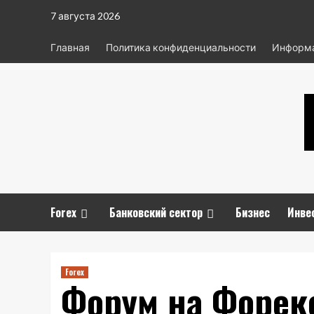
Перейти
7 августа 2026
к
содержимому
Главная
Политика конфиденциальности
Информа
Forex
Банковский сектор
Бизнес
Инве
Forex
Форум на Форек