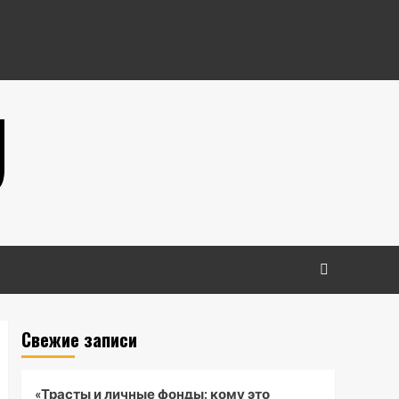
U
Свежие записи
«Трасты и личные фонды: кому это