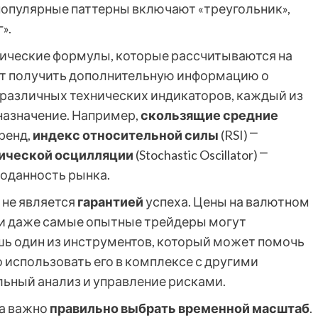
популярные паттерны включают «треугольник»,
».
тические формулы, которые рассчитываются на
ют получить дополнительную информацию о
различных технических индикаторов, каждый из
назначение. Например,
скользящие средние
ренд,
индекс относительной силы
(RSI) ⎻
тической осцилляции
(Stochastic Oscillator) ⎻
оданность рынка.
 не является
гарантией
успеха. Цены на валютном
 и даже самые опытные трейдеры могут
ишь один из инструментов, который может помочь
 использовать его в комплексе с другими
ьный анализ и управление рисками.
за важно
правильно выбрать временной масштаб
.