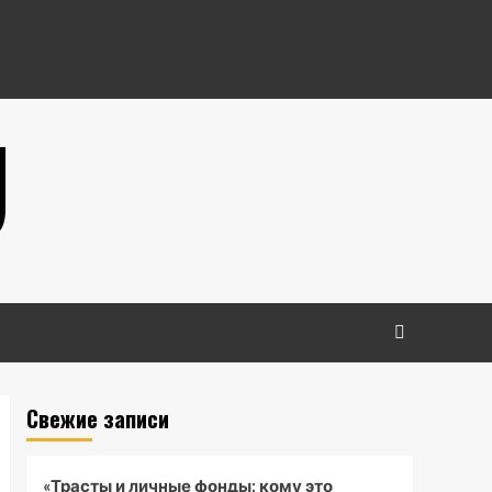
U
Свежие записи
«Трасты и личные фонды: кому это