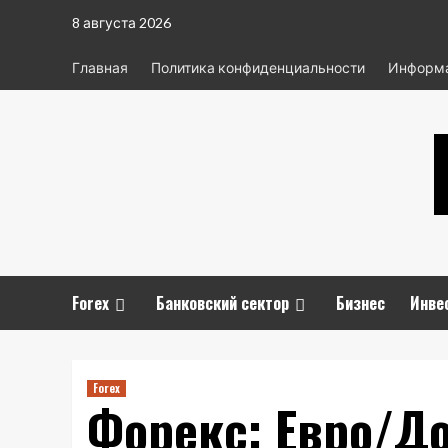
Перейти
8 августа 2026
к
содержимому
Главная
Политика конфиденциальности
Информа
Forex
Банковский сектор
Бизнес
Инве
Forex
Форекс: Евро/Д