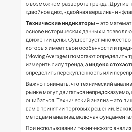
о возможном развороте тренда. Другие 
«двойное дно», «двойная вершина» и «флаг
Технические индикаторы
౼ это матема
основе исторических данных и позволя
движении цены. Существует множество 
которых имеет свои особенности и пред
(Moving Averages) помогают определить т
измерить силу тренда, а
индекс стохас
определить перекупленность или перепр
Важно понимать, что технический анализ
рынке могут двигаться непредсказуемо,
ошибаться. Технический анализ ౼ это л
вам в принятии торговых решений. Важно
методами анализа, включая фундаментал
При использовании технического анали