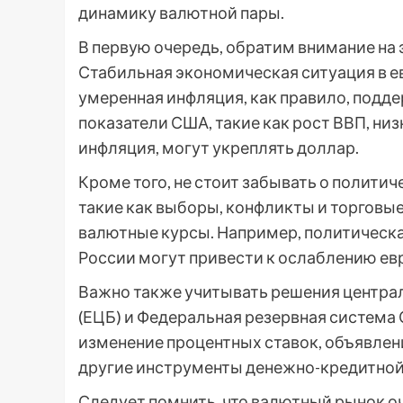
динамику валютной пары.
В первую очередь, обратим внимание на
Стабильная экономическая ситуация в ев
умеренная инфляция, как правило, подд
показатели США, такие как рост ВВП, ни
инфляция, могут укреплять доллар.
Кроме того, не стоит забывать о полити
такие как выборы, конфликты и торговые
валютные курсы. Например, политическа
России могут привести к ослаблению ев
Важно также учитывать решения центра
(ЕЦБ) и Федеральная резервная система 
изменение процентных ставок, объявлени
другие инструменты денежно-кредитной
Следует помнить, что валютный рынок 