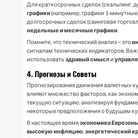
Для краткосрочных сделок (скальпинг, 
графики
(например, графики 1-минутные,
долгосрочных сделок (свинговая торгов
недельные и месячные графики
.
Помните, что технический анализ ౼ это
и
сигналам технических индикаторов. Ва
использовать
здравый смысл
и
управля
4. Прогнозы и Советы
Прогнозирование движения валютных курс
влияют множество факторов, как экономи
текущую ситуацию, анализируя фундаме
некоторые предположения о будущем ку
В настоящее время
экономика Еврозон
высокую инфляцию
,
энергетический к