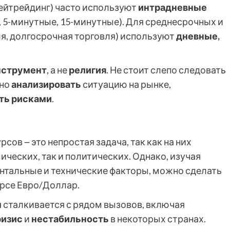
дейтрейдинг) часто используют
интрадневные
 5-минутные, 15-минутные). Для среднесрочных и
ля, долгосрочная торговля) используют
дневные,
нструмент
, а не
религия
. Не стоит слепо следовать
жно
анализировать
ситуацию на рынке,
ть рисками
.
ов ౼ это непростая задача, так как на них
ческих, так и политических. Однако, изучая
нтальные и технические факторы, можно сделать
рсе Евро/Доллар.
ы
сталкивается с рядом вызовов, включая
ризис
и
нестабильность
в некоторых странах.