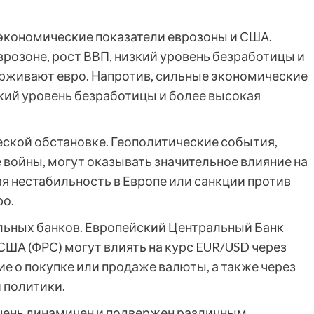
 экономические показатели еврозоны и США.
розоне, рост ВВП, низкий уровень безработицы и
ерживают евро. Напротив, сильные экономические
зкий уровень безработицы и более высокая
ческой обстановке. Геополитические события,
 войны, могут оказывать значительное влияние на
я нестабильность в Европе или санкции против
ро.
льных банков. Европейский Центральный Банк
США (ФРС) могут влиять на курс EUR/USD через
е о покупке или продаже валюты, а также через
 политики.
очень динамичен и подвержен различным