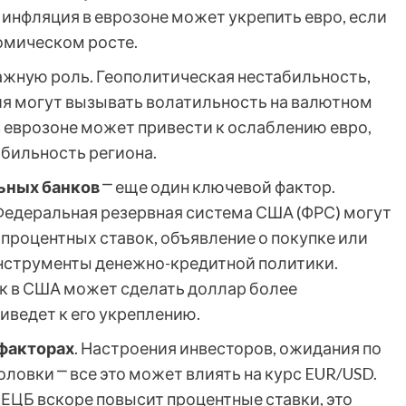
 инфляция в еврозоне может укрепить евро, если
омическом росте.
ажную роль. Геополитическая нестабильность,
тия могут вызывать волатильность на валютном
в еврозоне может привести к ослаблению евро,
абильность региона.
ьных банков
⎻ еще один ключевой фактор.
Федеральная резервная система США (ФРС) могут
 процентных ставок, объявление о покупке или
инструменты денежно-кредитной политики.
к в США может сделать доллар более
иведет к его укреплению.
факторах
. Настроения инвесторов, ожидания по
ловки ⎻ все это может влиять на курс EUR/USD.
ЕЦБ вскоре повысит процентные ставки, это