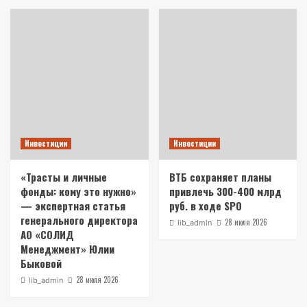
Инвестиции
Инвестиции
«Трасты и личные
ВТБ сохраняет планы
фонды: кому это нужно»
привлечь 300-400 млрд
— экспертная статья
руб. в ходе SPO
генерального директора
28 июля 2026
lib_admin
АО «СОЛИД
Менеджмент» Юлии
Быковой
28 июля 2026
lib_admin