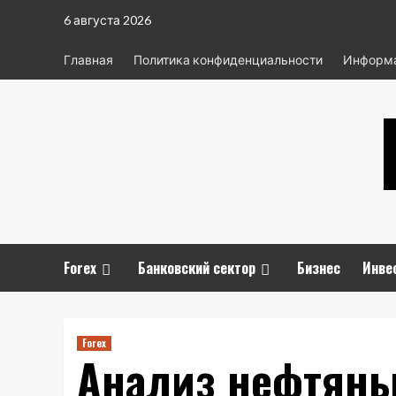
Перейти
6 августа 2026
к
содержимому
Главная
Политика конфиденциальности
Информа
Forex
Банковский сектор
Бизнес
Инве
Forex
Анализ нефтяны