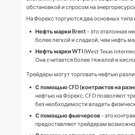
обстановкой и спросом на энергоресурс
На Форекс торгуются два основных типа 
Нефть марки Brent
– это эталонная н
более легкой и сладкой, чем нефть ма
Нефть марки WTI
(West Texas Interme
Она считается более тяжелой и кислой
Трейдеры могут торговать нефтью разл
С помощью CFD (контрактов на разн
нефтью на Форекс. CFD позволяют тр
без необходимости владеть физичес
С помощью фьючерсов
– это контра
предоставляют трейдерам возможност