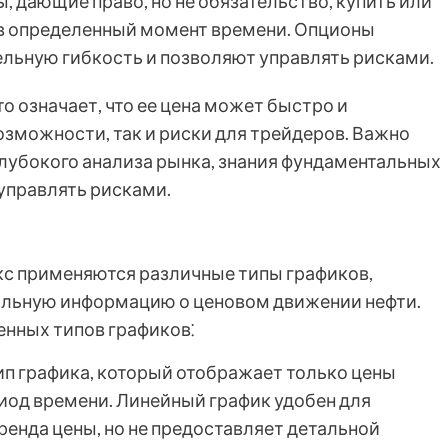
ы, дающие право, но не обязательство, купить или
 в определенный момент времени. Опционы
льную гибкость и позволяют управлять рисками.
о означает, что ее цена может быстро и
возможности, так и риски для трейдеров. Важно
глубокого анализа рынка, знания фундаментальных
 управлять рисками.
кс применяются различные типы графиков,
альную информацию о ценовом движении нефти.
енных типов графиков⁚
ип графика, который отображает только цены
иод времени. Линейный график удобен для
ренда цены, но не предоставляет детальной