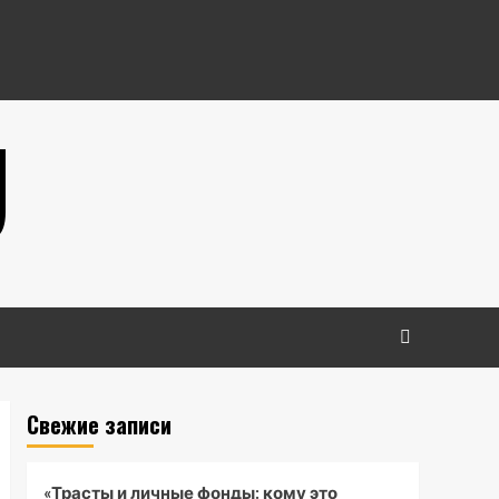
U
Свежие записи
«Трасты и личные фонды: кому это