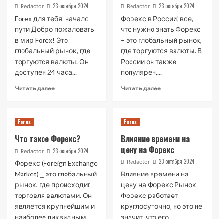
23 октября 2024
23 октября 2024
Redactor
Redactor
Forex для тебя⁚ начало
Форекс в России⁚ все,
пути Добро пожаловать
что нужно знать Форекс
в мир Forex! Это
– это глобальный рынок,
глобальный рынок, где
где торгуются валюты. В
торгуются валюты. Он
России он также
доступен 24 часа...
популярен,...
Читать далее
Читать далее
Forex
Forex
Что такое Форекс?
Влияние времени на
цену на Форекс
23 октября 2024
Redactor
23 октября 2024
Redactor
Форекс (Foreign Exchange
Market) ⎯ это глобальный
Влияние времени на
рынок, где происходит
цену на Форекс Рынок
торговля валютами. Он
Форекс работает
является крупнейшим и
круглосуточно‚ но это не
наиболее ликвидным
значит‚ что его