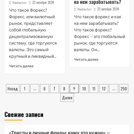
на нем зарабатывать?
23 октября 2024
Redactor
23 октября 2024
Redactor
Что такое Форекс?
Форекс‚ или валютный
Что такое форекс и как
рынок‚ представляет
на нем зарабатывать?
собой глобальную
Что такое форекс?
децентрализованную
Форекс ⏤ это глобальный
систему‚ где торгуются
рынок‚ где торгуются
валюты․ Это самый
валюты. Он...
крупный и ликвидный...
Читать далее
Читать далее
Пагинация
Назад
1
6
7
8
10
11
12
250
…
9
…
записей
Далее
Свежие записи
«Трасты и личные фонды: кому это нужно» —