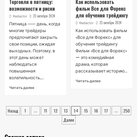
Торговля в пятницу:
Как использовать
возможности и риски
фильм Все для Форекс
для обучения трейдингу
23 октября 2024
Redactor
23 октября 2024
Redactor
Пятница ⸺ день, когда
многие трейдеры
Как использовать фильм
предпочитают закрыть
«Все для Форекс» для
свои позиции, ожидая
обучения трейдингу
выходных. Поэтому, в
Фильм «Все для Форекс»
этот день может
ー это комедийная
наблюдаться
драма, которая
повышенная
рассказывает историю...
волатильность,...
Читать далее
Читать далее
Пагинация
Назад
1
11
12
13
15
16
17
250
…
14
…
записей
Далее