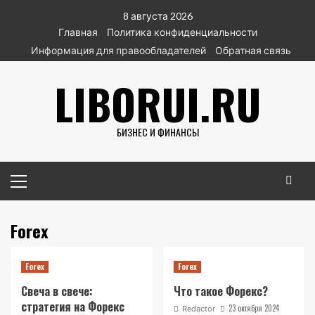
Перейти
8 августа 2026
к
Главная
Политика конфиденциальности
содержимому
Информация для правообладателей
Обратная связь
LIBORUI.RU
БИЗНЕС И ФИНАНСЫ
Основное
меню
Forex
Forex
Forex
Свеча в свече:
Что такое Форекс?
стратегия на Форекс
23 октября 2024
Redactor