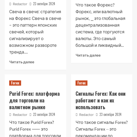
23 октября 2024
Redactor
Что такое Форекс?
Свеча в свече⁚ стратегия
Форекс‚ или валютный
на Форекс Свеча в свече
рынок‚ ⎯ это глобальная
– это паттерн японских
децентрализованная
свечей‚ который
система‚ где торгуются
сигнализирует о
валюты. Это самый
возможном развороте
большой и ликвидный...
тренда....
Читать далее
Читать далее
Forex
Forex
Purid Forex: платформа
Сигналы Forex: Как они
для торговли на
работают и как их
валютном рынке
использовать
23 октября 2024
23 октября 2024
Redactor
Redactor
Что такое Purid Forex?
Что такое сигналы Forex?
Purid Forex ⸺ это
Сигналы Forex ⏤ это
платформа для торговли
рекомендации по