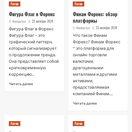
Forex
Forex
Фигура Флаг в Форекс
Финам Форекс: обзор
платформы
23 октября 2024
Redactor
23 октября 2024
Redactor
Фигура Флаг в Форекс
Фигура Флаг – это
Что такое Финам
графический паттерн,
Форекс? Финам Форекс
который сигнализирует
⎻ это платформа для
о продолжении тренда․
онлайн-торговли
Она представляет собой
валютами,
кратковременную
драгоценными
коррекцию...
металлами и другими
активами,
Читать далее
предоставляемая
компанией Финам....
Читать далее
Forex
Forex