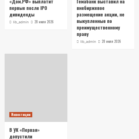
«Дом.РФ» выплатит
Гемабанк выставил на
первые после IPO
внебиржевое
дивиденды
размещение акции, не
выкупленные по
28 июля 2026
lib_admin
преимущественному
праву
28 июля 2026
lib_admin
Инвестиции
В УК «Первая»
допустили