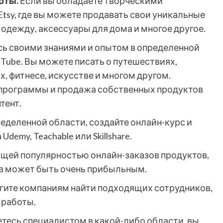
оты.
Если вы обладаете творческими
Etsy, где вы можете продавать свои уникальные
 одежду, аксессуары для дома и многое другое.
ь своими знаниями и опытом в определенной
uTube. Вы можете писать о путешествиях,
х, фитнесе, искусстве и многом другом.
 программы и продажа собственных продуктов
тент.
ределенной области, создайте онлайн-курс и
demy, Teachable или Skillshare.
щей популярностью онлайн-заказов продуктов,
ов может быть очень прибыльным.
ите компаниям найти подходящих сотрудников,
 работы.
етесь специалистом в какой-либо области, вы