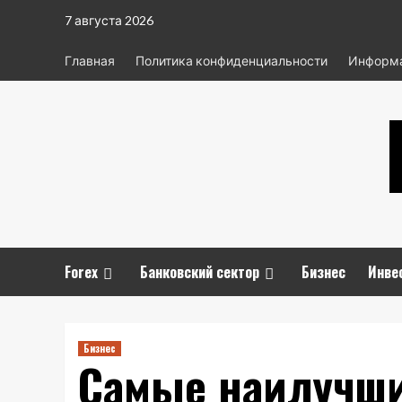
Перейти
7 августа 2026
к
содержимому
Главная
Политика конфиденциальности
Информа
Forex
Банковский сектор
Бизнес
Инве
Бизнес
Самые наилучши