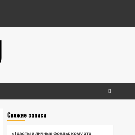
U
Свежие записи
«Трасты и личные фонды: кому это