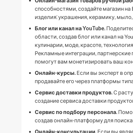
Онлайн-магазин товаров ручной раб
способностями, создайте магазин на 
изделия⁚ украшения, керамику, мыло,
Блог или канал на YouTube.
Поделитес
области, создав блог или канал на Yo
кулинарии, моде, красоте, технология
Рекламные интеграции, партнерские
помогут вам монетизировать ваш кон
Онлайн-курсы.
Если вы эксперт в оп
продавайте его через платформы типа U
Сервис доставки продуктов.
С расту
создание сервиса доставки продукт
Сервис по подбору персонала.
Помог
создав онлайн-платформу для поиска
Онлайн-консультации.
Если вы явля