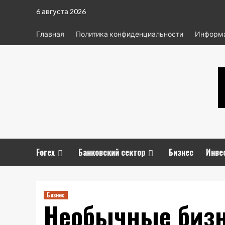
Перейти
6 августа 2026
к
содержимому
Главная
Политика конфиденциальности
Информа
Forex
Банковский сектор
Бизнес
Инве
Бизнес
Необычные бизн