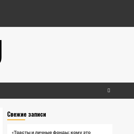
U
Свежие записи
«Трасты и личные фонды: кому это