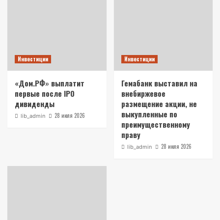
Инвестиции
Инвестиции
«Дом.РФ» выплатит
Гемабанк выставил на
первые после IPO
внебиржевое
дивиденды
размещение акции, не
выкупленные по
28 июля 2026
lib_admin
преимущественному
праву
28 июля 2026
lib_admin