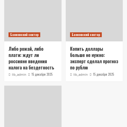
Банковский сектор
Банковский сектор
Либо рожай, либо
Копить доллары
плати: ждут ли
больше не нужно:
россияне введения
эксперт сделал прогноз
налога на бездетность
по рублю
15 декабря 2025
15 декабря 2025
lib_admin
lib_admin