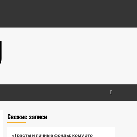
U
Свежие записи
«Трасты и личные фонды: кому это