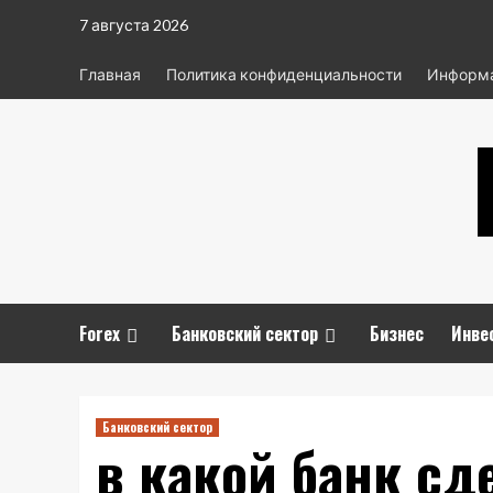
Перейти
7 августа 2026
к
содержимому
Главная
Политика конфиденциальности
Информа
Forex
Банковский сектор
Бизнес
Инве
Банковский сектор
в какой банк сд