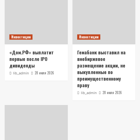
Инвестиции
Инвестиции
«Дом.РФ» выплатит
Гемабанк выставил на
первые после IPO
внебиржевое
дивиденды
размещение акции, не
выкупленные по
28 июля 2026
lib_admin
преимущественному
праву
28 июля 2026
lib_admin