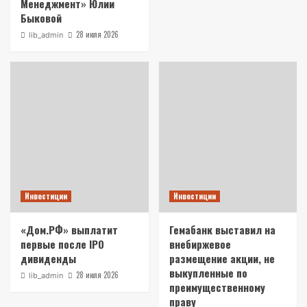
Менеджмент» Юлии
Быковой
28 июля 2026
lib_admin
Инвестиции
Инвестиции
«Дом.РФ» выплатит
Гемабанк выставил на
первые после IPO
внебиржевое
дивиденды
размещение акции, не
выкупленные по
28 июля 2026
lib_admin
преимущественному
праву