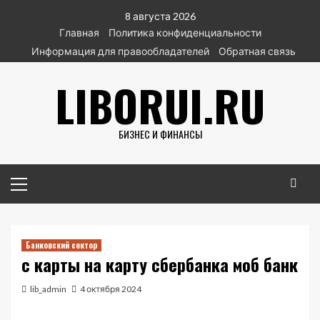
Перейти
8 августа 2026
к
Главная
Политика конфиденциальности
содержимому
Информация для правообладателей
Обратная связь
LIBORUI.RU
БИЗНЕС И ФИНАНСЫ
Основное
меню
Банковский сектор
с карты на карту сбербанка моб банк
lib_admin
4 октября 2024