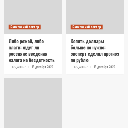
Банковский сектор
Банковский сектор
Либо рожай, либо
Копить доллары
плати: ждут ли
больше не нужно:
россияне введения
эксперт сделал прогноз
налога на бездетность
по рублю
15 декабря 2025
15 декабря 2025
lib_admin
lib_admin