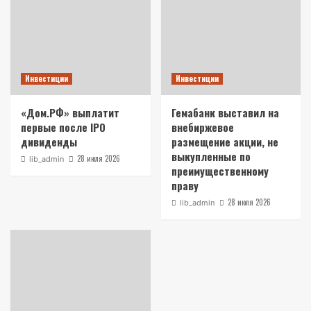
Инвестиции
Инвестиции
«Дом.РФ» выплатит
Гемабанк выставил на
первые после IPO
внебиржевое
дивиденды
размещение акции, не
выкупленные по
28 июля 2026
lib_admin
преимущественному
праву
28 июля 2026
lib_admin