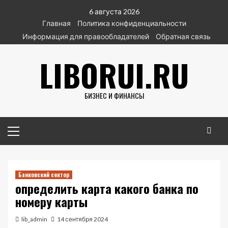
Перейти
6 августа 2026
к
Главная
Политика конфиденциальности
содержимому
Информация для правообладателей
Обратная связь
LIBORUI.RU
БИЗНЕС И ФИНАНСЫ
Основное
меню
Банковский сектор
определить карта какого банка по
номеру карты
lib_admin
14 сентября 2024