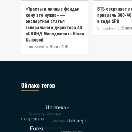
«Трасты и личные фонды:
ВТБ сохраняет п
кому это нужно» —
привлечь 300-40
экспертная статья
в ходе SPO
генерального директора АО
28 июля
lib_admin
«СОЛИД Менеджмент» Юлии
Быковой
28 июля 2026
lib_admin
Облако тегов