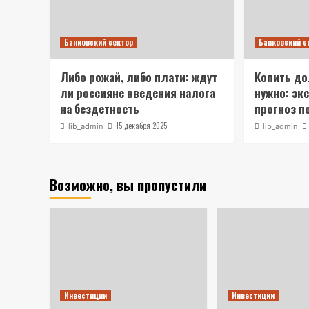
Банковский сектор
Банковский с
Либо рожай, либо плати: ждут
Копить д
ли россияне введения налога
нужно: эк
на бездетность
прогноз п
15 декабря 2025
lib_admin
lib_admin
Возможно, вы пропустили
Инвестиции
Инвестиции