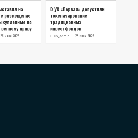
ыставил на
В УК «Первая» допустили
ое размещение
токенизирование
выкупленные по
традиционных
венному праву
инвестфондов
28 июля 2026
28 июля 2026
lib_admin