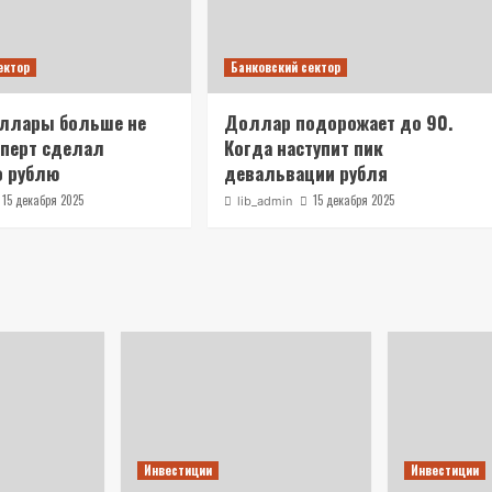
ектор
Банковский сектор
оллары больше не
Доллар подорожает до 90.
сперт сделал
Когда наступит пик
о рублю
девальвации рубля
15 декабря 2025
15 декабря 2025
lib_admin
Инвестиции
Инвестиции