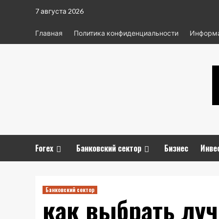
Перейти
7 августа 2026
к
содержимому
Главная
Политика конфиденциальности
Информа
Forex
Банковский сектор
Бизнес
Инве
Банковский сектор
как выбрать лу