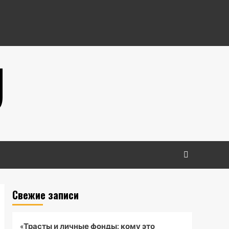
U
Свежие записи
«Трасты и личные фонды: кому это