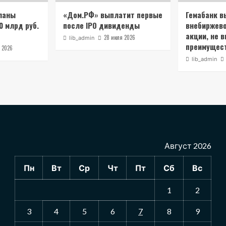
ланы
«Дом.РФ» выплатит первые
Гемабанк в
0 млрд руб.
после IPO дивиденды
внебиржев
акции, не 
28 июля 2026
lib_admin
преимущест
 2026
lib_admin
Август 2026
Пн
Вт
Ср
Чт
Пт
Сб
Вс
1
2
3
4
5
6
7
8
9