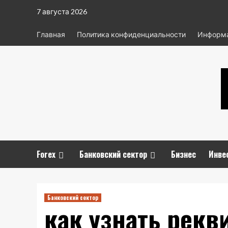
Перейти
7 августа 2026
к
содержимому
Главная
Политика конфиденциальности
Информа
Forex
Банковский сектор
Бизнес
Инве
Банковский сектор
как узнать рекв