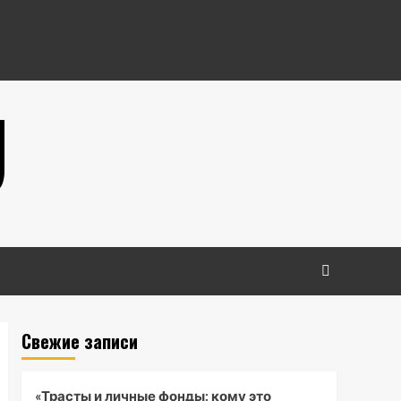
U
Свежие записи
«Трасты и личные фонды: кому это