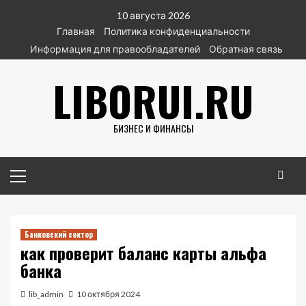
Перейти
10 августа 2026
к
Главная
Политика конфиденциальности
содержимому
Информация для правообладателей
Обратная связь
LIBORUI.RU
БИЗНЕС И ФИНАНСЫ
Основное
меню
Банковский сектор
как проверит баланс карты альфа
банка
lib_admin
10 октября 2024