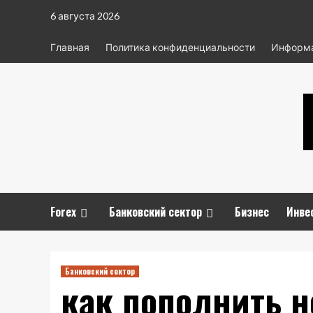
Перейти
6 августа 2026
к
содержимому
Главная
Политика конфиденциальности
Информа
Forex
Банковский сектор
Бизнес
Инве
Банковский сектор
как пополнить н