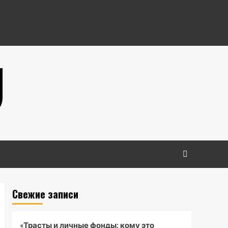
U
Свежие записи
«Трасты и личные фонды: кому это