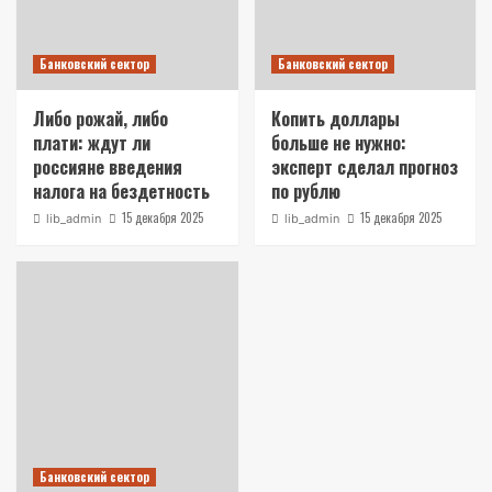
Банковский сектор
Банковский сектор
Либо рожай, либо
Копить доллары
плати: ждут ли
больше не нужно:
россияне введения
эксперт сделал прогноз
налога на бездетность
по рублю
15 декабря 2025
15 декабря 2025
lib_admin
lib_admin
Банковский сектор