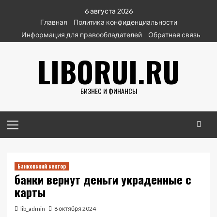
Перейти
6 августа 2026
к
Главная
Политика конфиденциальности
содержимому
Информация для правообладателей
Обратная связь
LIBORUI.RU
БИЗНЕС И ФИНАНСЫ
Основное
меню
Банковский сектор
банки вернут деньги украденные с
карты
lib_admin
8 октября 2024