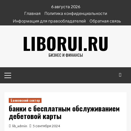
Перейти
6 августа 2026
к
Главная
Политика конфиденциальности
содержимому
Информация для правообладателей
Обратная связь
LIBORUI.RU
БИЗНЕС И ФИНАНСЫ
Основное
меню
Банковский сектор
банки с бесплатным обслуживанием
дебетовой карты
lib_admin
5 сентября 2024