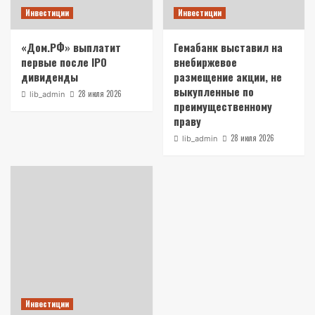
Инвестиции
Инвестиции
«Дом.РФ» выплатит
Гемабанк выставил на
первые после IPO
внебиржевое
дивиденды
размещение акции, не
выкупленные по
28 июля 2026
lib_admin
преимущественному
праву
28 июля 2026
lib_admin
Инвестиции