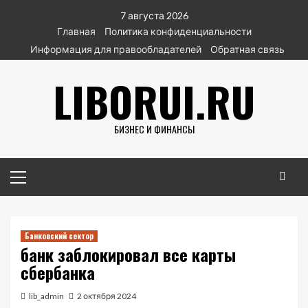
Перейти
7 августа 2026
к
Главная
Политика конфиденциальности
содержимому
Информация для правообладателей
Обратная связь
LIBORUI.RU
БИЗНЕС И ФИНАНСЫ
Основное
меню
Банковский сектор
банк заблокировал все карты
сбербанка
lib_admin
2 октября 2024