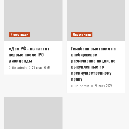
Инвестиции
Инвестиции
«Дом.РФ» выплатит
Гемабанк выставил на
первые после IPO
внебиржевое
дивиденды
размещение акции, не
выкупленные по
28 июля 2026
lib_admin
преимущественному
праву
28 июля 2026
lib_admin