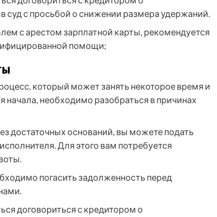
ться договориться с кредитором о
в суд с просьбой о снижении размера удержаний.
блем с арестом зарплатной карты, рекомендуется
алифицированной помощи;
ты
процесс, который может занять некоторое время и
я начала, необходимо разобраться в причинах
без достаточных оснований, вы можете подать
исполнителя. Для этого вам потребуется
воты.
необходимо погасить задолженность перед
нами.
ться договориться с кредитором о