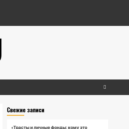
U
Свежие записи
«Трасты и личные фонды: кому это