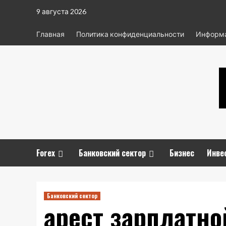
Перейти
9 августа 2026
к
содержимому
Главная
Политика конфиденциальности
Информа
Forex
Банковский сектор
Бизнес
Инве
Банковский сектор
арест зарплатно