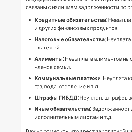
связаны с наличием задолженности по 
Кредитные обязательства⁚
Невыплат
и других финансовых продуктов.
Налоговые обязательства⁚
Неуплата 
платежей.
Алименты⁚
Невыплата алиментов на с
членов семьи.
Коммунальные платежи⁚
Неуплата к
газ, вода, отопление и т.д.
Штрафы ГИБДД⁚
Неуплата штрафов з
Иные обязательства⁚
Задолженность
исполнительным листам и т.д.
Важно отметить, что арест зарплатной 