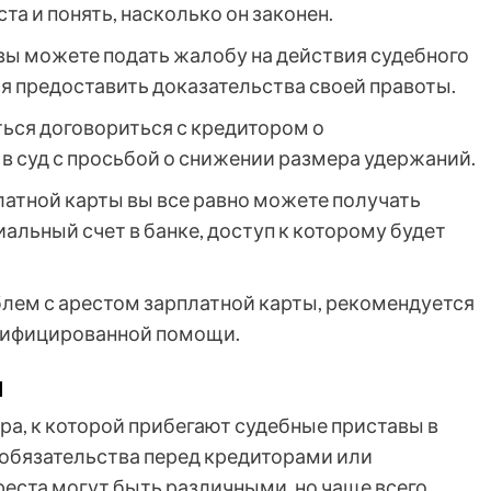
а и понять, насколько он законен.
, вы можете подать жалобу на действия судебного
ся предоставить доказательства своей правоты.
ться договориться с кредитором о
в суд с просьбой о снижении размера удержаний.
платной карты вы все равно можете получать
циальный счет в банке, доступ к которому будет
блем с арестом зарплатной карты, рекомендуется
алифицированной помощи.
ы
ера, к которой прибегают судебные приставы в
 обязательства перед кредиторами или
еста могут быть различными, но чаще всего