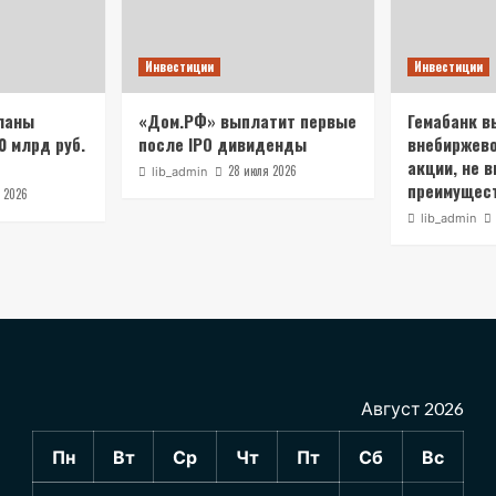
Инвестиции
Инвестиции
ланы
«Дом.РФ» выплатит первые
Гемабанк в
0 млрд руб.
после IPO дивиденды
внебиржев
акции, не 
28 июля 2026
lib_admin
преимущест
 2026
lib_admin
Август 2026
Пн
Вт
Ср
Чт
Пт
Сб
Вс