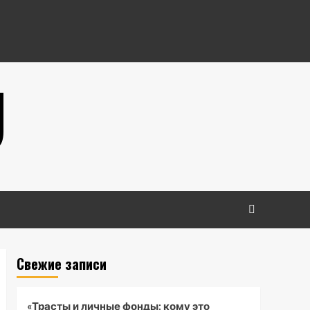
U
Свежие записи
«Трасты и личные фонды: кому это