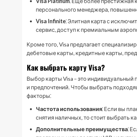
Visa Platinum
⁚ Еще более престижная
персонального менеджера, повышен
Visa Infinite
⁚ Элитная карта с исключ
сервис, доступ к премиальным аэроп
Кроме того, Visa предлагает специализи
дебетовые карты, кредитные карты, пре
Как выбрать карту Visa?
Выбор карты Visa – это индивидуальный 
и предпочтений. Чтобы выбрать подход
факторы⁚
Частота использования
⁚ Если вы пл
снятия наличных, то стоит выбрать к
Дополнительные преимущества
⁚ Е