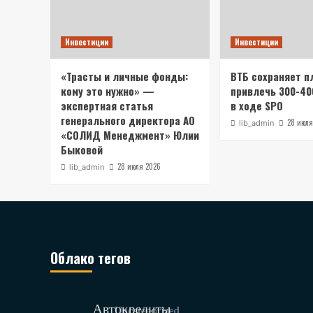
Инвестиции
Инвестиции
«Трасты и личные фонды:
ВТБ сохраняет п
кому это нужно» —
привлечь 300-40
экспертная статья
в ходе SPO
генерального директора АО
28 июля
lib_admin
«СОЛИД Менеджмент» Юлии
Быковой
28 июля 2026
lib_admin
Облако тегов