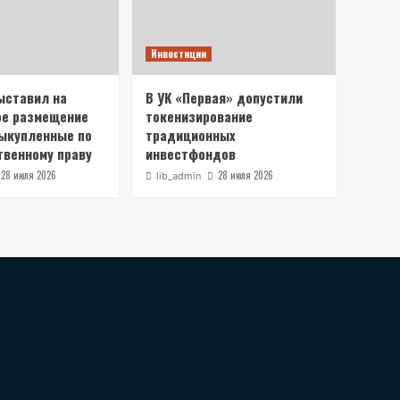
Инвестиции
ыставил на
В УК «Первая» допустили
ое размещение
токенизирование
выкупленные по
традиционных
венному праву
инвестфондов
28 июля 2026
28 июля 2026
lib_admin